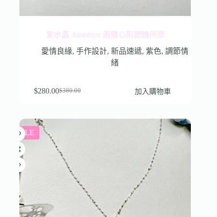
紫水晶 Amethyst 兩層心形頸鏈吊墜
愛情良緣
,
手作設計
,
新品速遞
,
紫色
,
調節情
緒
$
280.00
加入購物車
$
380.00
SALE