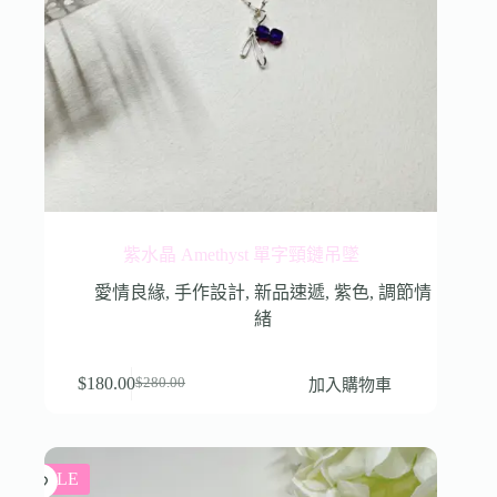
紫水晶 Amethyst 單字頸鏈吊墜
愛情良緣
,
手作設計
,
新品速遞
,
紫色
,
調節情
緒
$
180.00
加入購物車
$
280.00
SALE