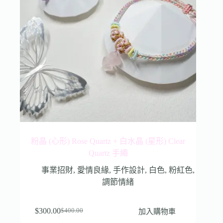
粉晶 (心形) Rose Quartz + 白水晶 (星形) Clear
Quartz 手繩
事業招財
,
愛情良緣
,
手作設計
,
白色
,
粉紅色
,
調節情緒
$
300.00
加入購物車
$
400.00