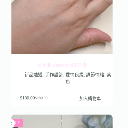
紫水晶 Amethyst 8字介指
新品速遞
,
手作設計
,
愛情良緣
,
調節情緒
,
紫
色
$
180.00
加入購物車
$
280.00
SALE