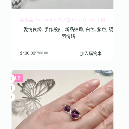
紫水晶 Amethyst + 白水晶 Clear Quartz 手鏈
愛情良緣
,
手作設計
,
新品速遞
,
白色
,
紫色
,
調
節情緒
$
400.00
加入購物車
$
500.00
SALE