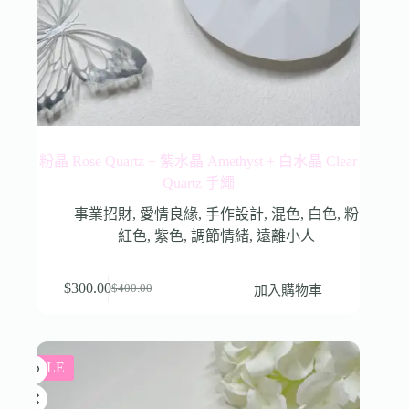
粉晶 Rose Quartz + 紫水晶 Amethyst + 白水晶 Clear
Quartz 手繩
事業招財
,
愛情良緣
,
手作設計
,
混色
,
白色
,
粉
紅色
,
紫色
,
調節情緒
,
遠離小人
$
300.00
加入購物車
$
400.00
SALE