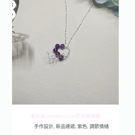
紫水晶 Amethyst Love形吊墜頸鏈
手作設計
,
新品速遞
,
紫色
,
調節情緒