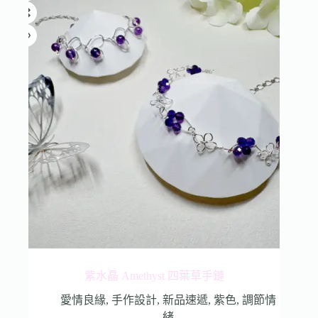
紫水晶 Amethyst 四葉草手鏈
愛情良緣
,
手作設計
,
新品速遞
,
紫色
,
調節情
緒