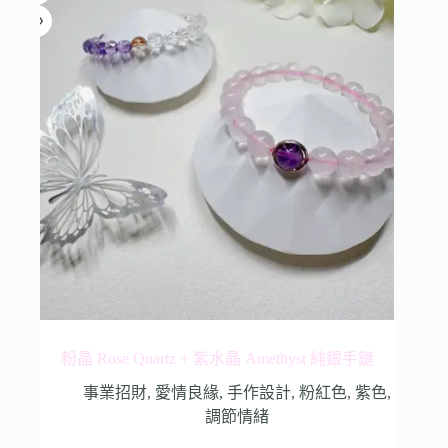
粉晶 Rose Quartz + 紫水晶 Amethyst 純銀手鏈
事業招財
,
愛情良緣
,
手作設計
,
粉紅色
,
紫色
,
調節情緒