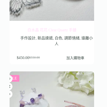
白水晶 花花 Clear Quartz 手鏈
手作設計
,
新品速遞
,
白色
,
調節情緒
,
遠離小
人
$
450.00
加入購物車
$
550.00
SALE