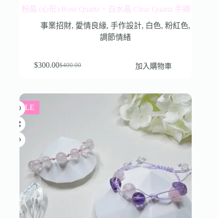
粉晶 (心形) Rose Quartz + 白水晶 Clear Quartz 手繩
事業招財
,
愛情良緣
,
手作設計
,
白色
,
粉紅色
,
調節情緒
$
300.00
加入購物車
$
400.00
SALE