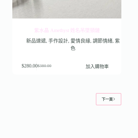
紫水晶 Amethyst 姓名吊墜頸鏈
新品速遞
,
手作設計
,
愛情良緣
,
調節情緒
,
紫
色
$
280.00
加入購物車
$
380.00
下一頁