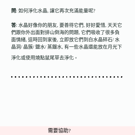
問
: 如何淨化水晶, 讓它再次充滿能量呢?
答
: 水晶好像你的朋友, 要善待它們, 好好愛惜, 天天它
們跟你外出面對排山倒海的問題, 它們吸收了很多負
面情緒, 這時回到家後, 立即放它們到白水晶碎石/ 水
晶洞/ 晶簇/ 鹽水/ 蒸餾水, 有一些水晶還能放在月光下
淨化或使用燒點鼠尾草去淨化
。
需要協助?