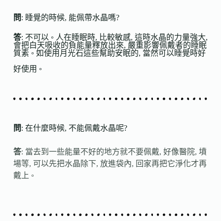
問
: 睡覺的時候, 能佩帶水晶嗎?
答
: 不可以
人在睡眠時, 比較敏感, 這時水晶的力量強大,
。
會把白天吸收的負能量釋放出來, 嚴重影響佩戴者的睡眠
質素
如使用月光石這些幫助安眠的, 當然可以睡覺時好
。
好使用
。
問
: 在什麼時候, 不能佩戴水晶呢?
答
: 當去到一些能量不好的地方就不要佩戴, 好像醫院, 墳
場等, 可以先把水晶除下, 放進袋內, 回家再把它淨化才再
戴上
。