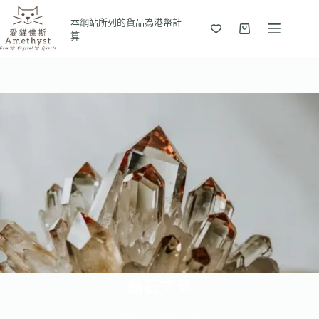
跳
本網站所列的貨品為港幣計
至
算
購
主
物
要
車
內
容
晶石文章
首頁
晶石文章