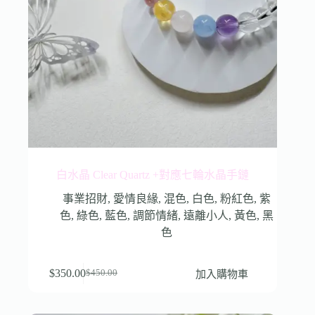
白水晶 Clear Quartz +對應七輪水晶手鏈
事業招財
,
愛情良緣
,
混色
,
白色
,
粉紅色
,
紫
色
,
綠色
,
藍色
,
調節情緒
,
遠離小人
,
黃色
,
黑
色
$
350.00
加入購物車
$
450.00