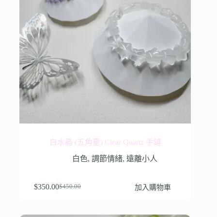
白水晶 (五角星) Clear Quartz 手鏈
白色
,
調節情緒
,
遠離小人
$
350.00
加入購物車
$
450.00