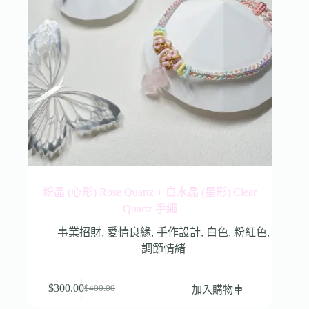
粉晶 (心形) Rose Quartz + 白水晶 (星形) Clear
Quartz 手繩
事業招財
,
愛情良緣
,
手作設計
,
白色
,
粉紅色
,
調節情緒
$
300.00
加入購物車
$
400.00