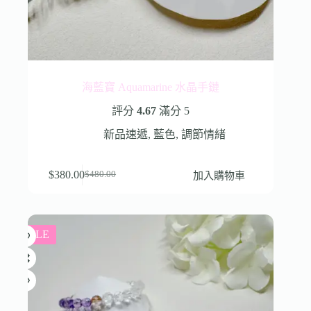
海藍寶 Aquamarine 水晶手鏈
評分
4.67
滿分 5
新品速遞
,
藍色
,
調節情緒
$
380.00
加入購物車
$
480.00
SALE