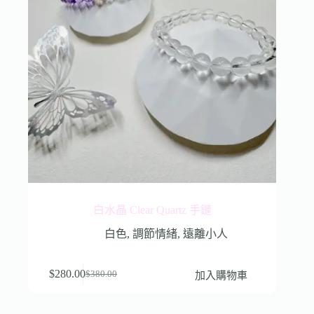
白水晶 Clear Quartz 手鏈
白色
,
調節情緒
,
遠離小人
$
280.00
加入購物車
$
380.00