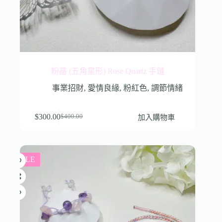
粉晶 (五角星形) Rose Quartz 手鏈
事業招財
,
愛情良緣
,
粉紅色
,
調節情緒
$
300.00
加入購物車
$
400.00
SALE