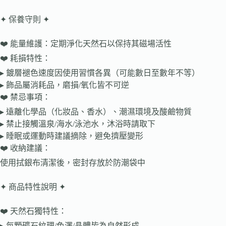
✦ 保養守則 ✦
❤️ 能量維護：定期淨化天然石以保持其磁場活性
❤️ 耗損特性：
▸ 鍍層褪色速度因使用習慣各異（可能數日至數年不等）
▸ 飾品屬消耗品，磨損/氧化皆不可逆
❤️ 禁忌事項：
▸ 遠離化學品（化妝品、香水）、潮濕環境及酸鹼物質
▸ 禁止接觸溫泉/海水/泳池水，沐浴時請取下
▸ 睡眠或運動時建議摘除，避免擠壓變形
❤️ 收納建議：
使用拭銀布清潔後，密封存放於防潮袋中
✦ 商品特性說明 ✦
❤️ 天然石獨特性：
▸ 每顆礦石紋理/色澤/晶體皆為自然形成