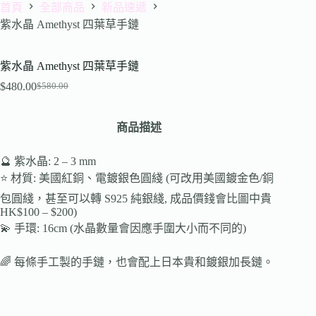
首頁
全部商品
新品速遞
紫水晶 Amethyst 四葉草手鏈
紫水晶 Amethyst 四葉草手鏈
$
480.00
$
580.00
商品描述
🔮 紫水晶: 2 – 3 mm
⭐️ 材質: 美國紅銅、電鍍銀色圓綫 (可改用美國鍍金色/銅
包圓綫，甚至可以轉 S925 純銀綫, 成品價錢會比圖中貴
HK$100 – $200)
💫 手環: 16cm (水晶數量會因應手圍大小而不同的)
🌈 每條手工製的手鏈，也會配上日本貴和鍍銀加長鏈。