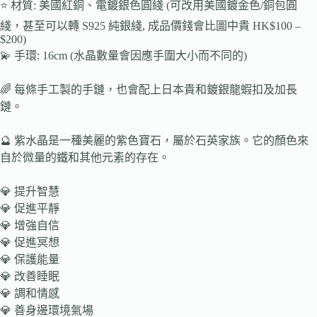
⭐️ 材質: 美國紅銅、電鍍銀色圓綫 (可改用美國鍍金色/銅包圓
綫，甚至可以轉 S925 純銀綫, 成品價錢會比圖中貴 HK$100 –
$200)
💫 手環: 16cm (水晶數量會因應手圍大小而不同的)
🌈 每條手工製的手鏈，也會配上日本貴和鍍銀龍蝦扣及加長
鏈。
🔮 紫水晶是一種美麗的紫色寶石，屬於石英家族。它的顏色來
自於微量的鐵和其他元素的存在。
💎 提升智慧
💎 促進平靜
💎 增強自信
💎 促進冥想
💎 保護能量
💎 改善睡眠
💎 調和情感
💎 善身邊環境氣場