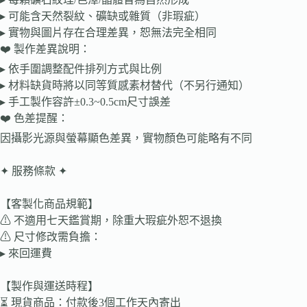
▸ 可能含天然裂紋、礦缺或雜質（非瑕疵）
▸ 實物與圖片存在合理差異，恕無法完全相同
❤️ 製作差異說明：
▸ 依手圍調整配件排列方式與比例
▸ 材料缺貨時將以同等質感素材替代（不另行通知）
▸ 手工製作容許±0.3~0.5cm尺寸誤差
❤️ 色差提醒：
因攝影光源與螢幕顯色差異，實物顏色可能略有不同
✦ 服務條款 ✦
【客製化商品規範】
⚠ 不適用七天鑑賞期，除重大瑕疵外恕不退換
⚠ 尺寸修改需負擔：
▸ 來回運費
【製作與運送時程】
⏳ 現貨商品：付款後3個工作天內寄出