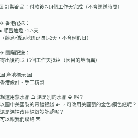
⏳ 訂製商品：付款後7-14個工作天完成（不含運送時間）
✈ 香港配送：
▸ 順豐速遞 : 2-3天
（離島/偏遠地區延長1-2天，不含例假日）
✈ 國際配送：
寄出後約12-15個工作天抵達（因目的地而異）
💌 產地標示 💌
香港設計・手工精製
想選用紫水晶 🔮 還是別的水晶 💎 呢？
以圖中美國製的電鍍銀綫 💫 ，可改用美國製的金色/銅色綫呢？
還是選擇改用純銀設計🌈呢？
可以跟我們聯絡 💌