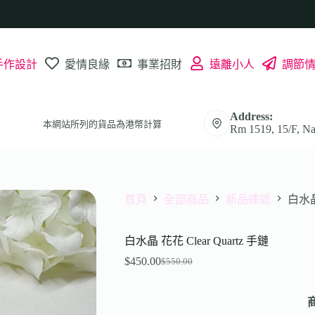
手作設計
愛情良緣
事業招財
遠離小人
調節
Address:
本網站所列的貨品為港幣計算
Rm 1519, 15/F, Na
首頁
全部商品
新品速遞
白水晶 
白水晶 花花 Clear Quartz 手鏈
$
450.00
$
550.00