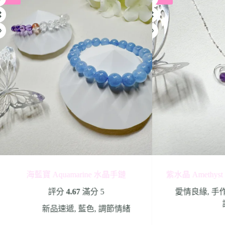
海藍寶 Aquamarine 水晶手鏈
紫水晶 Amethy
評分
4.67
滿分 5
愛情良緣
,
手
新品速遞
,
藍色
,
調節情緒