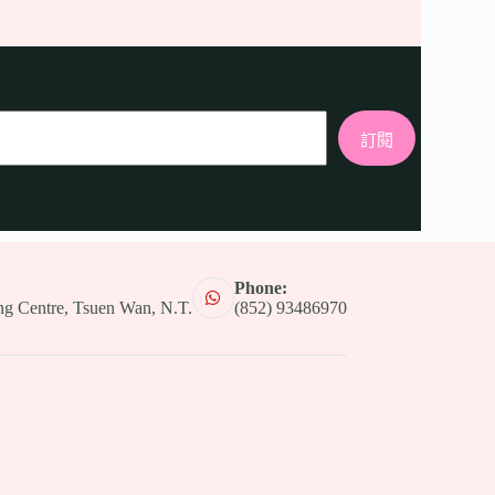
訂閱
Phone:
g Centre, Tsuen Wan, N.T.
(852) 93486970