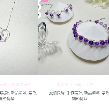
st 兩層心形頸鏈吊墜
紫水晶 Amethyst 手鏈
作設計
,
新品速遞
,
紫色
,
愛情良緣
,
手作設計
,
新品速遞
,
紫
調節情緒
調節情緒