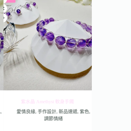
紫水晶 Amethyst 軟身手鐲
紫水晶 Amethyst + 
色
,
愛情良緣
,
手作設計
,
新品速遞
,
紫色
,
愛情良緣
,
手
調節情緒