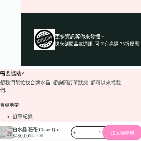
更多資訊等你來發掘 ~
快來剖閱晶友通訊, 可享有高達 75折優惠
需要協助?
想我們幫忙找合適水晶, 想詢問訂單狀態, 都可以來找我
們.
會員地帶
訂單紀錄
會員優惠
白水晶 花花 Clear Quartz 手鏈
手鏈測量指南
加入購物車
$
450.00
$
550.00
首飾保養