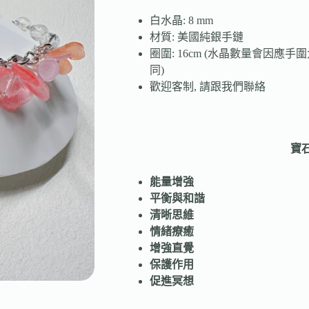
白水晶: 8 mm
材質: 美國純銀手鏈
圈圍: 16cm (水晶數量會因應
同)
歡迎客制, 請跟我們聯絡
寶
能量增強
平衡與和諧
清晰思維
情緒療癒
增強直覺
保護作用
促進冥想