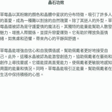
晶石功效
草莓晶以其粉嫩的顏色和晶體中星狀的分布特徵，吸引了許多人
的喜愛，成為一種難以割捨的自然瑰寶。除了其迷人的外型，草
莓晶還被認為是守護愛情的魔法石，其獨特的能量能幫助人散發
魅力、增進人際關係，並提升戀愛運勢。它有助於釋放負面情
緒，如焦慮和恐懼，帶來內心的平靜與舒適。
草莓晶能增強自信心和自我價值感，幫助佩戴者更好地接受自
己。此外，這種水晶被認為能激發創造力，協助佩戴者在藝術和
創作上尋找靈感。它還能提高直覺能力，使佩戴者更敏銳地感知
周圍的能量和情況。同時，草莓晶能吸引正能量，幫助佩戴者在
生活中保持積極的心態。