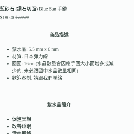
藍砂石 (鑽石切面) Blue San 手鏈
$
180.00
$
280.00
商品描述
紫水晶: 5.5 mm x 6 mm
材質: 日本彈力線
圈圍: 16cm (水晶數量會因應手圍大小而增多或減
少的, 未必跟圖中水晶數量相同)
歡迎客制, 請跟我們聯絡
紫水晶簡介
促進冥想
改善睡眠
活血通絡