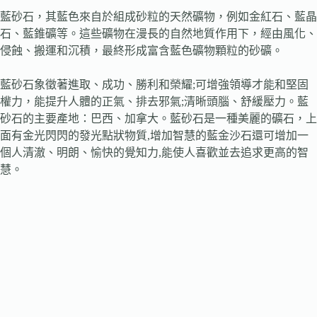
藍砂石，其藍色來自於組成砂粒的天然礦物，例如金紅石、藍晶
石、藍錐礦等。這些礦物在漫長的自然地質作用下，經由風化、
侵蝕、搬運和沉積，最終形成富含藍色礦物顆粒的砂礦。
藍砂石象徵著進取、成功、勝利和榮耀;可增強領導才能和堅固
權力，能提升人體的正氣、排去邪氣;清晰頭腦、舒緩壓力。藍
砂石的主要產地：巴西、加拿大。藍砂石是一種美麗的礦石，上
面有金光閃閃的發光點狀物質,增加智慧的藍金沙石還可增加一
個人清澈、明朗、愉快的覺知力,能使人喜歡並去追求更高的智
慧。