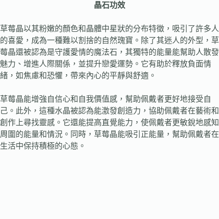
晶石功效
草莓晶以其粉嫩的顏色和晶體中星狀的分布特徵，吸引了許多人
的喜愛，成為一種難以割捨的自然瑰寶。除了其迷人的外型，草
莓晶還被認為是守護愛情的魔法石，其獨特的能量能幫助人散發
魅力、增進人際關係，並提升戀愛運勢。它有助於釋放負面情
緒，如焦慮和恐懼，帶來內心的平靜與舒適。
草莓晶能增強自信心和自我價值感，幫助佩戴者更好地接受自
己。此外，這種水晶被認為能激發創造力，協助佩戴者在藝術和
創作上尋找靈感。它還能提高直覺能力，使佩戴者更敏銳地感知
周圍的能量和情況。同時，草莓晶能吸引正能量，幫助佩戴者在
生活中保持積極的心態。