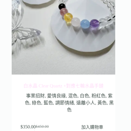
白水晶 Clear Quartz +對應七輪水晶手鏈
事業招財
,
愛情良緣
,
混色
,
白色
,
粉紅色
,
紫
色
,
綠色
,
藍色
,
調節情緒
,
遠離小人
,
黃色
,
黑
色
$
350.00
加入購物車
$
450.00