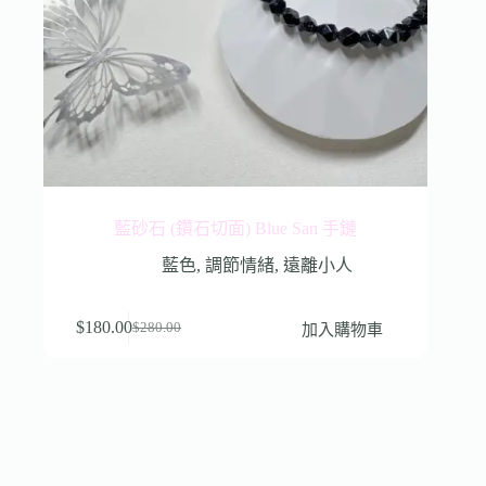
藍砂石 (鑽石切面) Blue San 手鏈
藍色
,
調節情緒
,
遠離小人
$
180.00
加入購物車
$
280.00