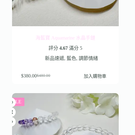
海藍寶 Aquamarine 水晶手鏈
評分
4.67
滿分 5
新品速遞
,
藍色
,
調節情緒
$
380.00
加入購物車
$
480.00
SALE