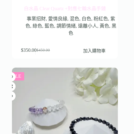
白水晶 Clear Quartz +對應七輪水晶手鏈
事業招財
,
愛情良緣
,
混色
,
白色
,
粉紅色
,
紫
色
,
綠色
,
藍色
,
調節情緒
,
遠離小人
,
黃色
,
黑
色
$
350.00
加入購物車
$
450.00
SALE