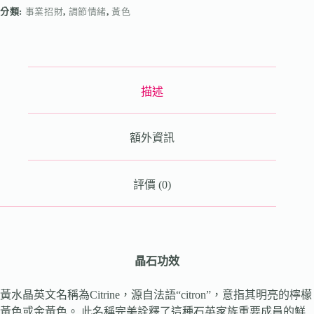
分類:
事業招財
,
調節情緒
,
黃色
描述
額外資訊
評價 (0)
晶石功效
黃水晶英文名稱為Citrine，源自法語“citron”，意指其明亮的檸檬
黃色或金黃色。 此名稱完美詮釋了這種石英家族重要成員的鮮