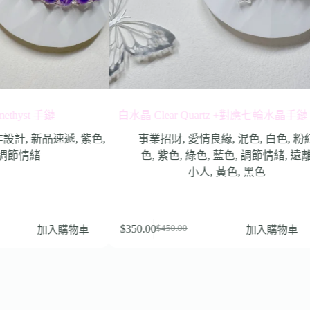
t 手鏈
白水晶 Clear Quartz +對應七輪水晶手鏈
粉晶 
新品速遞
,
紫色
,
事業招財
,
愛情良緣
,
混色
,
白色
,
粉紅
緒
色
,
紫色
,
綠色
,
藍色
,
調節情緒
,
遠離
小人
,
黃色
,
黑色
$
350.00
$
3
加入購物車
加入購物車
$
450.00