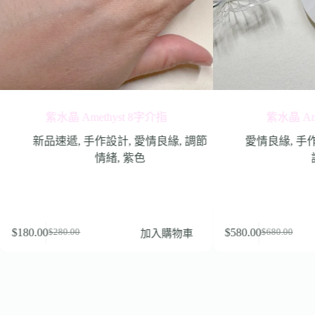
紫水晶 Amethyst 8字介指
紫水晶 Amethys
新品速遞
,
手作設計
,
愛情良緣
,
調節
愛情良緣
,
手作設計
,
情緒
,
紫色
調節情
0.00
$
580.00
加入購物車
$
280.00
$
680.00