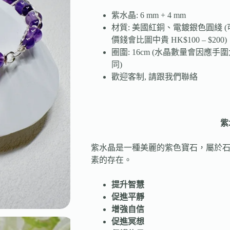
紫水晶: 6 mm + 4 mm
材質: 美國紅銅、電鍍銀色圓綫 (可
價錢會比圖中貴 HK$100 – $200)
圈圍: 16cm (水晶數量會因應
同)
歡迎客制, 請跟我們聯絡
紫
紫水晶是一種美麗的紫色寶石，屬於
素的存在。
提升智慧
促進平靜
增強自信
促進冥想