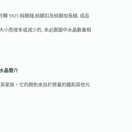
轉 S925 純銀綫,純銀扣及純銀加長線, 成品
手圍大小而增多或減少的, 未必跟圖中水晶數量相
水晶簡介
石英家族。它的顏色來自於微量的鐵和其他元