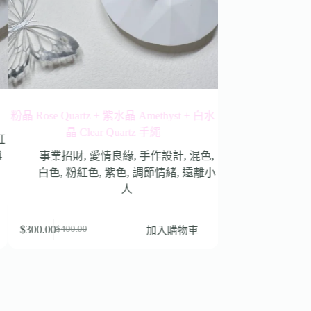
Rose Quartz + 紫水晶 Amethyst + 白水
白水晶 Clear Quart
晶 Clear Quartz 手繩
事業招財
,
愛情良
事業招財
,
愛情良緣
,
手作設計
,
混色
,
色
,
紫色
,
綠色
,
藍
白色
,
粉紅色
,
紫色
,
調節情緒
,
遠離小
小人
,
黃
人
00.00
$
350.00
加入購物車
$
400.00
$
450.00