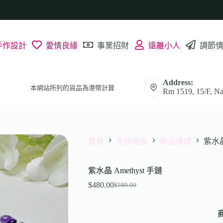
手作設計
愛情良緣
事業招財
遠離小人
調節
Address:
本網站所列的貨品為港幣計算
Rm 1519, 15/F, Na
首頁
全部商品
新品速遞
紫水晶
紫水晶 Amethyst 手鏈
$
480.00
$
580.00